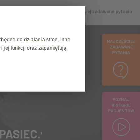
orie pacjentów
Jak się chronić?
Najczęściej zadawane pytania
zbędne do działania stron, inne
NAJCZĘŚCIEJ
ZADAWANE
 jej funkcji oraz zapamiętują
PYTANIA
❮
podczas wizyty na stronie
POZNAJ
ezpieczeństwa strony
HISTORIE
akie jak: ustawianie preferencji
PACJENTÓW
blokowała te pliki cookie lub
przechowują żadnych danych
PASIEC.
1