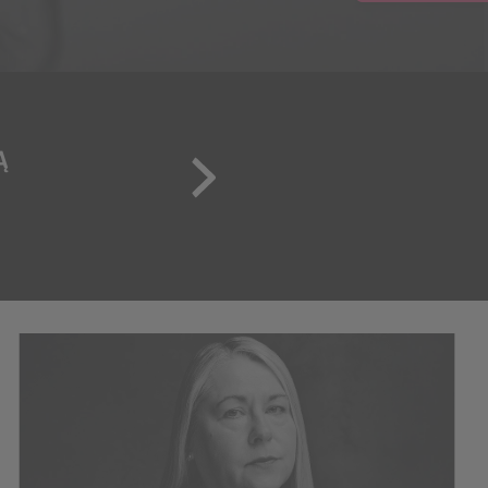
❮
❮
Ą